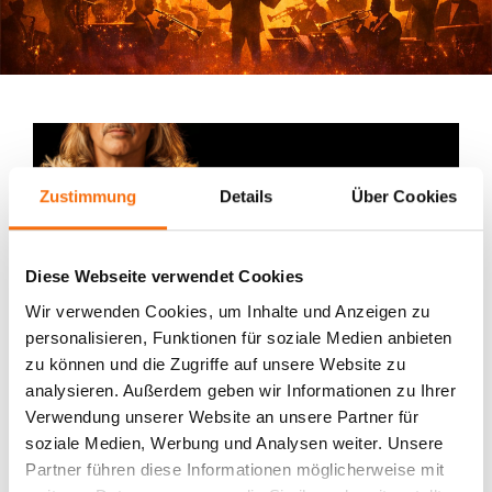
Zustimmung
Details
Über Cookies
Diese Webseite verwendet Cookies
Wir verwenden Cookies, um Inhalte und Anzeigen zu
personalisieren, Funktionen für soziale Medien anbieten
Was in den 90er-Jahren als ironisch gemeintes
zu können und die Zugriffe auf unsere Website zu
analysieren. Außerdem geben wir Informationen zu Ihrer
Schlagerprojekt unter Tübinger Freunden begann,
Verwendung unserer Website an unsere Partner für
wurde über Jahrzehnte zu einem
soziale Medien, Werbung und Analysen weiter. Unsere
generationsübergreifenden Kultphänomen: Dieter
Partner führen diese Informationen möglicherweise mit
Thomas Kuhn & Band. Im Sommer 2024 begleitet