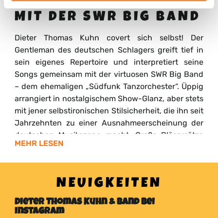
DIETER THOMAS KUHN
MIT DER SWR BIG BAND
Dieter Thomas Kuhn covert sich selbst! Der
Gentleman des deutschen Schlagers greift tief in
sein eigenes Repertoire und interpretiert seine
Songs gemeinsam mit der virtuosen SWR Big Band
– dem ehemaligen „Südfunk Tanzorchester“. Üppig
arrangiert in nostalgischem Show-Glanz, aber stets
mit jener selbstironischen Stilsicherheit, die ihn seit
Jahrzehnten zu einer Ausnahmeerscheinung der
deutschen Musikszene macht. Große Bläsersätze
MEHR LESEN
und klassischer Big-Band-Sound verschmelzen mit
seiner unverwechselbaren Stimme zu einem
lebendigen Klangbild, das überrascht und zugleich
NEUIGKEITEN
sehr vertraut wirkt. Holt die Sonnenblumen raus!
Dieter Thomas Kuhn & Band bei
Exklusiv bei zwei Live-Konzerten im Rahmen des
Instagram